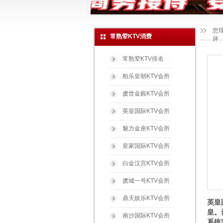
您
常熟荤KTV消费
评
常熟荤KTV排名
柏乐皇朝KTV会所
虞世金殿KTV会所
英皇国际KTV会所
魅力金座KTV会所
皇家国际KTV会所
白金汉宫KTV会所
虞城一号KTV会所
鼎天娱乐KTV会所
英皇
皇。
南沙国际KTV会所
系统