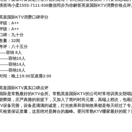
情咨询小柔1555-7111-938微信同步为你解答英皇国际KTV消费价格点评
英皇国际KTV消费口碑评分
评级：A++
评级：A++
口碑：九十分
数量：32间
考评：八十五分
——容纳 8人
80——容纳10人
80——容纳14人
80——容纳18人
时间：晚上19:00至凌晨3:00
英皇国际KTV真实口碑点评
国际是常熟最好的KTV会所。常熟英皇国际KTV的公司时常培训美女陪
碧辉煌，庄严典雅的前提下，又加入了简约时尚元素，高端上档次，包厢
TV设备完善，设备是满满的诚意，灯光效果和音响效果都是每天经过了
天检查保证质量，这里绝对是舞台的巅峰。要问常熟KTV哪家最好的呢？