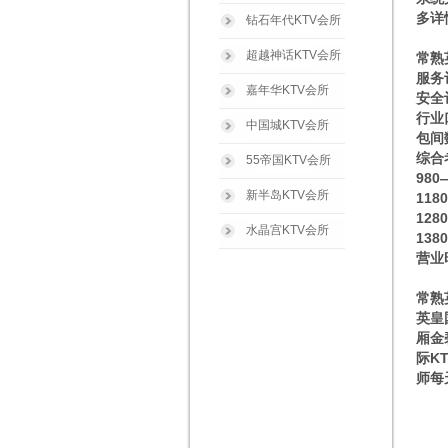
多详
钻石年代KTV会所
超越神话KTV会所
常熟
服务
嘉年华KTV会所
安全
行业
中国城KTV会所
包间
综合
55帝国KTV会所
980
新半岛KTV会所
11
12
水晶宫KTV会所
13
营业
常熟
英皇
厢金
际K
师每