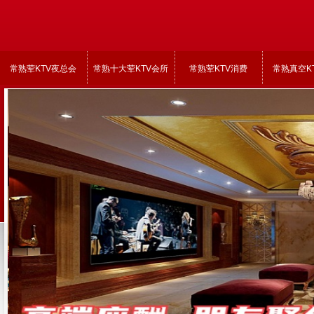
常熟荤KTV夜总会
常熟十大荤KTV会所
常熟荤KTV消费
常熟真空K