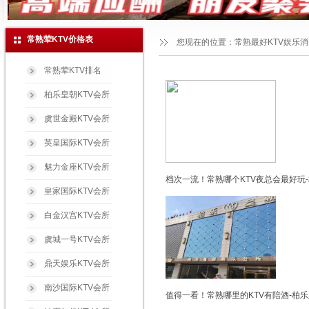
常熟荤KTV价格表
您现在的位置：
常熟最好KTV娱乐
常熟荤KTV排名
柏乐皇朝KTV会所
虞世金殿KTV会所
英皇国际KTV会所
魅力金座KTV会所
档次一流！常熟哪个KTV夜总会最好玩-
皇家国际KTV会所
白金汉宫KTV会所
虞城一号KTV会所
鼎天娱乐KTV会所
南沙国际KTV会所
值得一看！常熟哪里的KTV有陪酒-柏乐