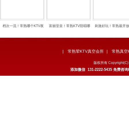
档次一流！常熟哪个KTV夜
富丽堂皇！常熟KTV陪唱哪
刺激好玩！常熟最开放
|
常熟荤KTV真空会所
|
常熟真空
版权所有 Copyrigh
添加微信 131-2222-5435 