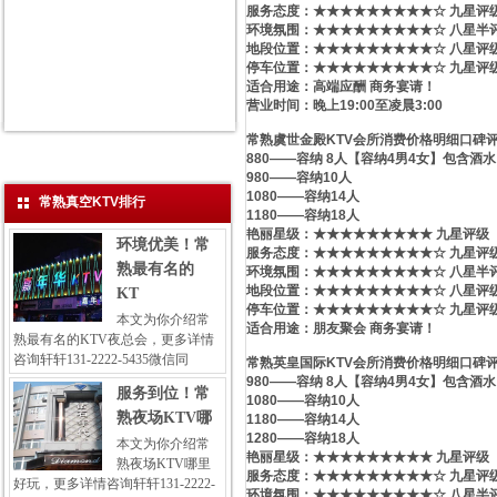
服务态度：★★★★★★★★★☆ 九星评
环境氛围：★★★★★★★★★☆ 八星半
地段位置：★★★★★★★★★☆ 八星评
停车位置：★★★★★★★★★☆ 九星评
适合用途：高端应酬 商务宴请！
营业时间：晚上19:00至凌晨3:00
常熟虞世金殿KTV会所消费价格明细口碑
880——容纳 8人【容纳4男4女】包含酒水
980——容纳10人
1080——容纳14人
常熟真空KTV排行
1180——容纳18人
艳丽星级​‌‌：★★★★★★★★★ 九星评级
环境优美！常
服务态度：★★★★★★★★★☆ 九星评
熟最有名的
环境氛围：★★★★★★★★★☆ 八星半
地段位置：★★★★★★★★★☆ 八星评
KT
停车位置：★★★★★★★★★☆ 九星评
本文为你介绍常
适合用途：朋友聚会 商务宴请！
熟最有名的KTV夜总会，更多详情
咨询轩轩131-2222-5435微信同
常熟英皇国际KTV会所消费价格明细口碑
980——容纳 8人【容纳4男4女】包含酒水
服务到位！常
1080——容纳10人
熟夜场KTV哪
1180——容纳14人
1280——容纳18人
本文为你介绍常
艳丽星级​‌‌：★★★★★★★★★ 九星评级
熟夜场KTV哪里
服务态度：★★★★★★★★★☆ 九星评
好玩，更多详情咨询轩轩131-2222-
环境氛围：★★★★★★★★★☆ 八星半