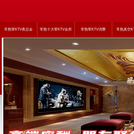
常熟荤KTV夜总会
常熟十大荤KTV会所
常熟荤KTV消费
常熟真空K