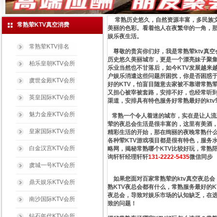
常熟历史悠久，自然资源丰富，多民族文
常熟荤KTV真空消费
美丽的色彩。看着他人在夜繁华的一角，
娱乐夜生活。
常熟荤KTV排名
尊敬的贵宾你们好，我是常熟荤ktv真空
历史悠久美丽城市，更是一个漂亮妹子聚集
柏乐皇朝KTV会所
乐业当然也不甘落后，如今KTV发展越来
户娱乐消遣这些问题所困扰，你是否困惑于
虞世金殿KTV会所
好的KTV，怕盲目随意去家被不靠谱常熟
又担心被宰被套路，安排不好，也经常听到
英皇国际KTV会所
渠道，安排具有特色服务好常熟最好的kt
魅力金座KTV会所
常熟一个令人着迷的城市，实在是让人流
荤的夜总会生活是很丰富的，这里有美酒，
皇家国际KTV会所
精彩生活的开始，那在绚丽的夜晚常熟什么
各种荤KTV游戏项目都是很有特色，服务
白金汉宫KTV会所
略网，揭秘常熟哪个KTV比较好玩，常熟
询轩轩经理轩轩
131-2222-5435
微信同步
虞城一号KTV会所
如果您面对百家常熟荤的ktv真空夜总会
鼎天娱乐KTV会所
熟KTV夜总会都有什么，常熟服务最好的K
夜总会，导致对娱乐市场的认知缺乏，在
南沙国际KTV会所
致的问题！
钻石年代KTV会所