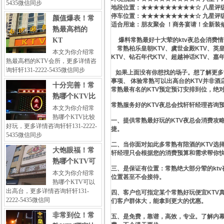
5435微信同步
地段位置：★★★★★★★★★☆ 八星评
停车位置：★★★★★★★★★☆ 九星评
颜值爆表！常
适合用途：朋友聚会 ！商务宴请！全新装
熟最高档的
KT
爆料常熟最好十大荤的ktv夜总会消费情况
常熟柏乐皇朝KTV、虞世金殿KTV、英皇
本文为你介绍常
KTV、钻石年代KTV、超越神话KTV、嘉年
熟最高档的KTV会所，更多详情咨
询轩轩131-2222-5435微信同步
如果上面没有你想找的场子。想了解更多常
事项、 体验常熟可以出高台的KTV并非
十分完善！常
常熟最有名的KTV预定预订安排到位，绝
熟哪个KTV比
常熟服务好的KTV夜总会找轩轩经理咨询
本文为你介绍常
熟哪个KTV比较
一、提供常熟最好玩的KTV夜总会消费攻
好玩，更多详情咨询轩轩131-2222-
捷。
5435微信同步
二、当你面对如此多常熟有陪酒的KTV选
大饱眼福！常
轩经理只会根据您的消费预算和需求帮你
熟哪个KTV可
三、是保证有位置：常熟绝大部分荤的kt
本文为你介绍常
位置甚至不会接待。
熟哪个KTV可以
出高台，更多详情咨询轩轩131-
四、客户也可指定某个常熟好玩便宜KTV
2222-5435微信同
们客户群体大，能拿到更大的优惠。
非常到位！常
五、是免费，靠谱，高效，专业。了解内幕