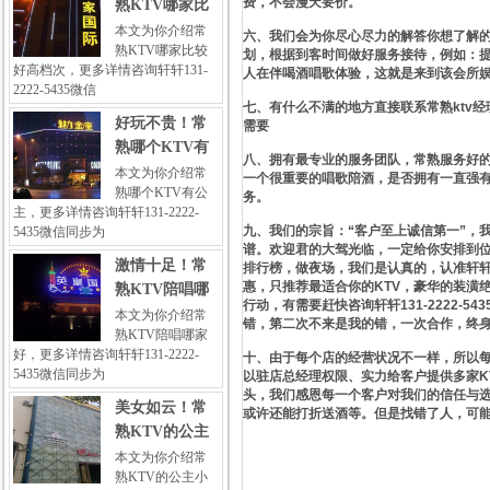
费，不会漫天要价。
熟KTV哪家比
本文为你介绍常
六、我们会为你尽心尽力的解答你想了解的
熟KTV哪家比较
划，根据到客时间做好服务接待，例如：
好高档次，更多详情咨询轩轩131-
人在伴喝酒唱歌体验，这就是来到该会所
2222-5435微信
七、有什么不满的地方直接联系常熟ktv
好玩不贵！常
需要
熟哪个KTV有
八、拥有最专业的服务团队，常熟服务好的
本文为你介绍常
一个很重要的唱歌陪酒，是否拥有一直强
熟哪个KTV有公
务。
主，更多详情咨询轩轩131-2222-
九、我们的宗旨：“客户至上诚信第一”，
5435微信同步为
谱。欢迎君的大驾光临，一定给你安排到位
激情十足！常
排行榜，做夜场，我们是认真的，认准轩
惠，只推荐最适合你的KTV，豪华的装潢
熟KTV陪唱哪
行动，有需要赶快咨询轩轩131-2222
本文为你介绍常
错，第二次不来是我的错，一次合作，终
熟KTV陪唱哪家
好，更多详情咨询轩轩131-2222-
十、由于每个店的经营状况不一样，所以
5435微信同步为
以驻店总经理权限、实力给客户提供多家K
头，我们感恩每一个客户对我们的信任与
美女如云！常
或许还能打折送酒等。但是找错了人，可能
熟KTV的公主
本文为你介绍常
熟KTV的公主小