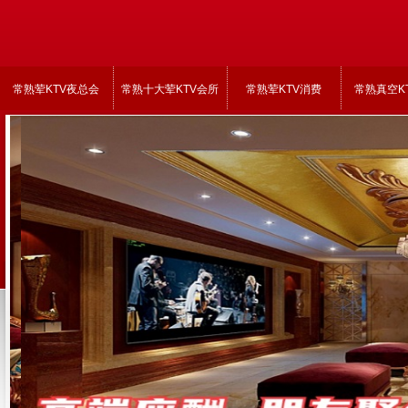
常熟荤KTV夜总会
常熟十大荤KTV会所
常熟荤KTV消费
常熟真空K