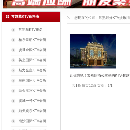
常熟荤KTV价格表
您现在的位置：
常熟最好KTV娱乐
常熟荤KTV排名
柏乐皇朝KTV会所
虞世金殿KTV会所
英皇国际KTV会所
魅力金座KTV会所
让你惊艳！常熟陪酒公主多的KTV-超越
皇家国际KTV会所
共1条 每页12条 页次：1/1
白金汉宫KTV会所
虞城一号KTV会所
鼎天娱乐KTV会所
南沙国际KTV会所