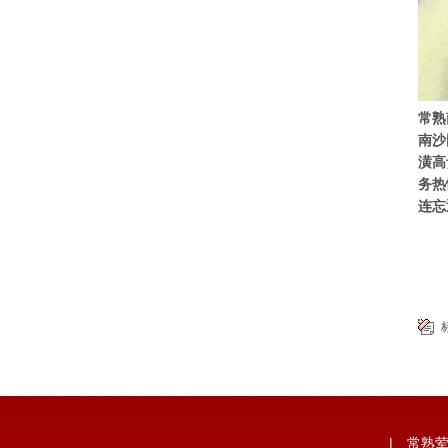
常熟
南沙
潢高
务热
连忘
|
常熟荤