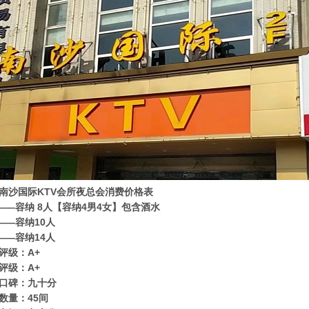
南沙国际KTV会所夜总会消费价格表
0——容纳 8人【容纳4男4女】包含酒水
0——容纳10人
0——容纳14人
评级：A+
评级：A+
口碑：九十分
数量：45间