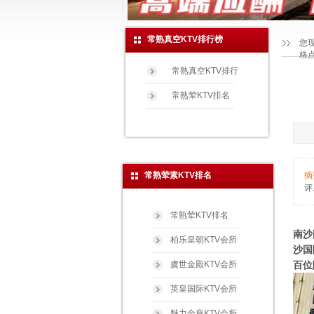
常熟真空KTV排行榜
您
格
常熟真空KTV排行
常熟荤KTV排名
常熟荤素KTV排名
摘
评
常熟荤KTV排名
南沙
柏乐皇朝KTV会所
沙国
虞世金殿KTV会所
百位
英皇国际KTV会所
魅力金座KTV会所