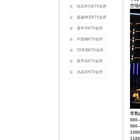
空场
钻石年代KTV会所
超越神话KTV会所
嘉年华KTV会所
中国城KTV会所
55帝国KTV会所
新半岛KTV会所
水晶宫KTV会所
常熟
88
98
10
11