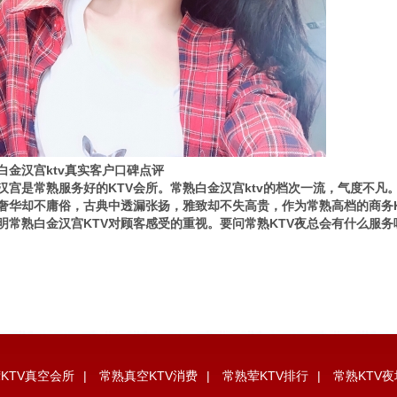
白金汉宫ktv真实客户口碑点评
汉宫是常熟服务好的KTV会所。常熟白金汉宫ktv的档次一流，气度不凡。
奢华却不庸俗，古典中透漏张扬，雅致却不失高贵，作为常熟高档的商务
明常熟白金汉宫KTV对顾客感受的重视。要问常熟KTV夜总会有什么服务
KTV真空会所
|
常熟真空KTV消费
|
常熟荤KTV排行
|
常熟KTV