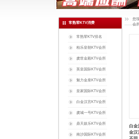
您
常熟荤KTV消费
会
常熟荤KTV排名
柏乐皇朝KTV会所
虞世金殿KTV会所
英皇国际KTV会所
魅力金座KTV会所
皇家国际KTV会所
白金汉宫KTV会所
虞城一号KTV会所
鼎天娱乐KTV会所
白金
金汉
南沙国际KTV会所
不同