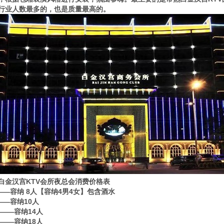
行业人数最多的，也是质量最高的。
白金汉宫KTV会所夜总会消费价格表
0——容纳 8人【容纳4男4女】包含酒水
0——容纳10人
80——容纳14人
80——容纳18人