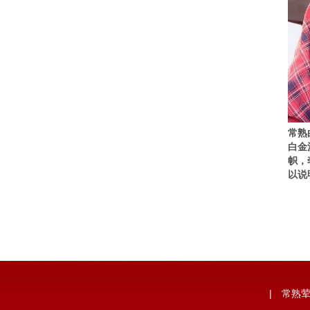
常熟
白金
帜，
以说
|
常熟荤